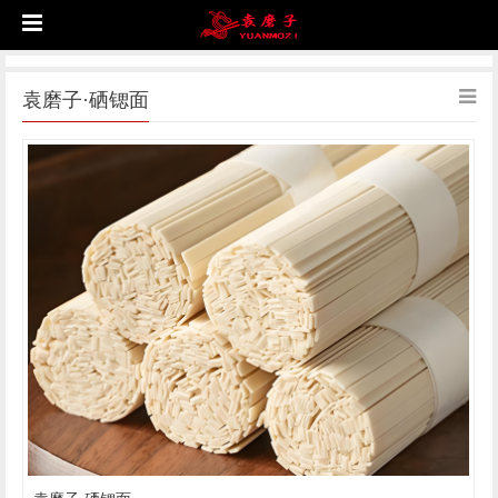
袁磨子·硒锶面